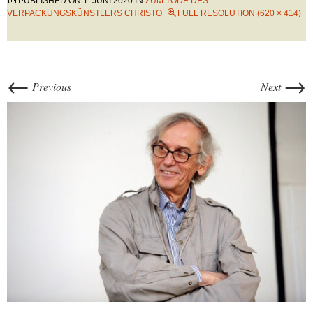
PUBLISHED ON
1. JUNI 2020
IN
ZUM TODE DES
VERPACKUNGSKÜNSTLERS CHRISTO
FULL RESOLUTION (620 × 414)
←
→
Previous
Next