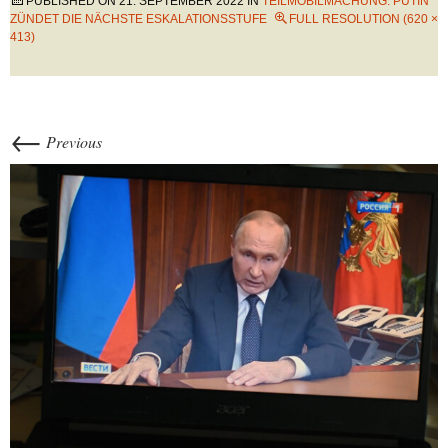
PUBLISHED ON
21. SEPTEMBER 2022
IN
TEILMOBILMACHUNG: PUTIN
ZÜNDET DIE NÄCHSTE ESKALATIONSSTUFE
FULL RESOLUTION (620 ×
413)
←
Previous