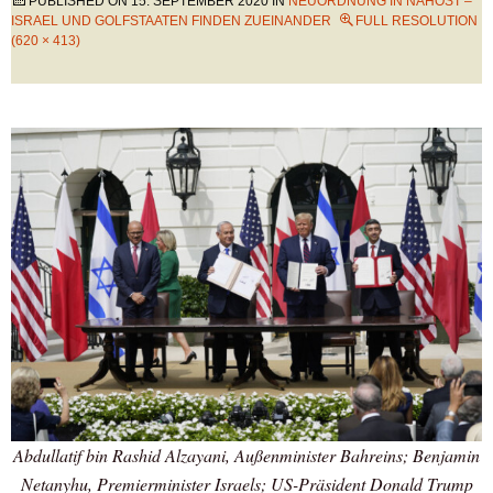
PUBLISHED ON
15. SEPTEMBER 2020
IN
NEUORDNUNG IN NAHOST –
ISRAEL UND GOLFSTAATEN FINDEN ZUEINANDER
FULL RESOLUTION
(620 × 413)
Abdullatif bin Rashid Alzayani, Außenminister Bahreins; Benjamin
Netanyhu, Premierminister Israels; US-Präsident Donald Trump