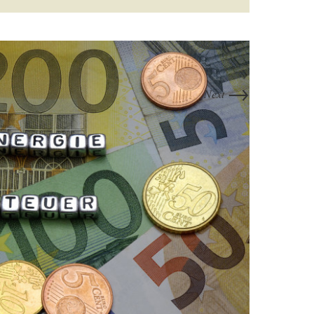
→
Next