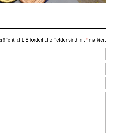
öffentlicht.
Erforderliche Felder sind mit
*
markiert