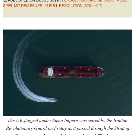
PUBLISHED ON
24. JULI 2019
IN
ERDÖL, IRAN UND DER GOLF – DAS
SPIEL MIT DEM FEUER
FULL RESOLUTION (620 × 417)
The UK-flagged tanker Stena Impero was seized by the Iranian
Revolutionary Guard on Friday as it passed through the Strait of