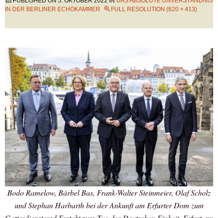
PUBLISHED ON
5. OKTOBER 2022
IN
DAS ABSOLUTE UNVERSTÄNDNIS
IN DER BERLINER ECHOKAMMER
FULL RESOLUTION (620 × 413)
Bodo Ramelow, Bärbel Bas, Frank-Walter Steinmeier, Olaf Scholz
und Stephan Harbarth bei der Ankunft am Erfurter Dom zum
Gottesdienst und Festakt zum Tag der Deutschen Einheit. Erfurt am