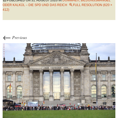
PUBLISHED ON
31. AUGUST 2020
IN
DUMMHEIT, BILDUNGSMANGEL
ODER KALKÜL – DIE SPD UND DAS REICH
FULL RESOLUTION (620 ×
412)
←
Previous