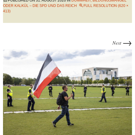
PUBLISHED ON
31. AUGUST 2020
IN
DUMMHEIT, BILDUNGSMANGEL
ODER KALKÜL – DIE SPD UND DAS REICH
FULL RESOLUTION (620 ×
413)
→
Next