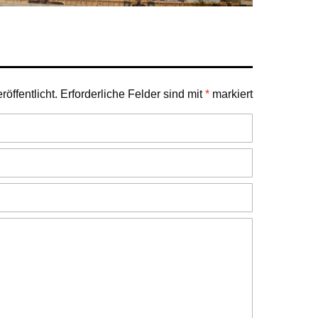
öffentlicht.
Erforderliche Felder sind mit
*
markiert