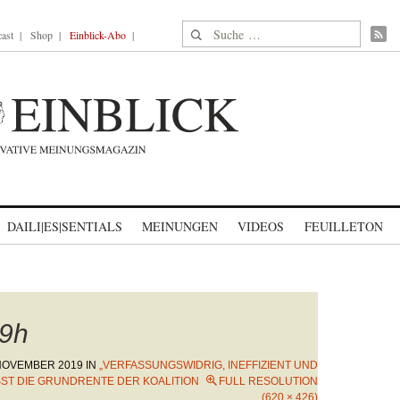
Suche nach:
ast
Shop
Einblick-Abo
DAILI|ES|SENTIALS
MEINUNGEN
VIDEOS
FEUILLETON
9h
 NOVEMBER 2019
IN
„VERFASSUNGSWIDRIG, INEFFIZIENT UND
ST DIE GRUNDRENTE DER KOALITION
FULL RESOLUTION
(620 × 426)