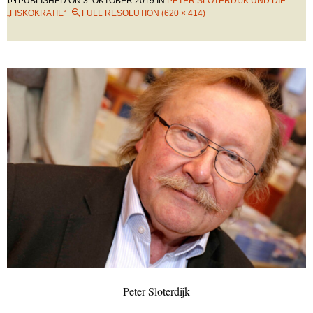
PUBLISHED ON
3. OKTOBER 2019
IN
PETER SLOTERDIJK UND DIE
„FISKOKRATIE“
FULL RESOLUTION (620 × 414)
Peter Sloterdijk