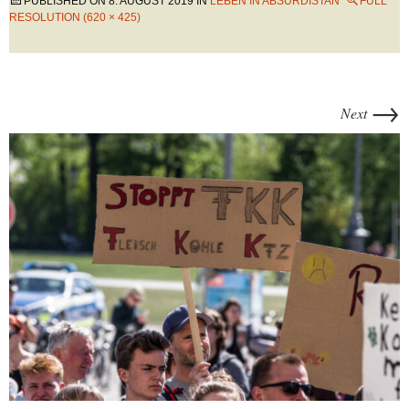
PUBLISHED ON
8. AUGUST 2019
IN
LEBEN IN ABSURDISTAN
FULL
RESOLUTION (620 × 425)
→
Next