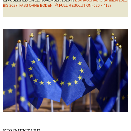
PUBLISHED ON
12. NOVEMBER 2020
IN
EU-HAUSHALTSRAHMEN 2021
BIS 2027: FASS OHNE BODEN
FULL RESOLUTION (620 × 412)
KOMMENTARE