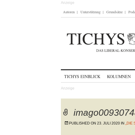
Autoren
Unterstützung
Grundsätze
Podc
Skip to content
TICHYS EINBLICK
KOLUMNEN
imago0093074
PUBLISHED ON
23. JULI 2020
IN
„DIE