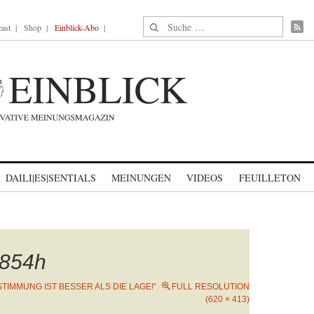
Suche nach:
ast
Shop
Einblick-Abo
DAILI|ES|SENTIALS
MEINUNGEN
VIDEOS
FEUILLETON
854h
 STIMMUNG IST BESSER ALS DIE LAGE!“
FULL RESOLUTION
(620 × 413)