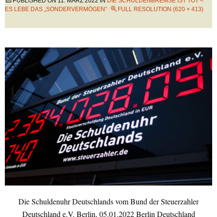
PUBLISHED ON
11. MÄRZ 2022
IN
DIE SCHULDENBREMSE IST TOT –
ES LEBE DAS „SONDERVERMÖGEN“
FULL RESOLUTION (620 × 413)
Die Schuldenuhr Deutschlands vom Bund der Steuerzahler
Deutschland e.V. Berlin, 05.01.2022 Berlin Deutschland