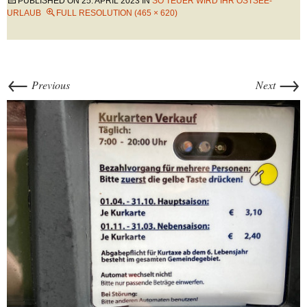
PUBLISHED ON
25. APRIL 2023
IN
SO TEUER WIRD IHR OSTSEE-
URLAUB
FULL RESOLUTION (465 × 620)
←
→
Previous
Next