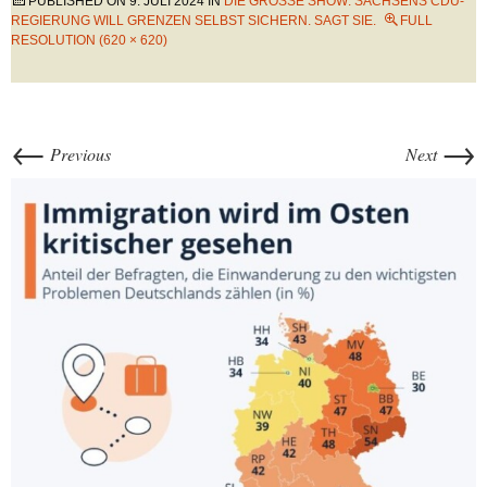
PUBLISHED ON
9. JULI 2024
IN
DIE GROSSE SHOW: SACHSENS CDU-R
EGIERUNG WILL GRENZEN SELBST SICHERN. SAGT SIE.
FULL
RESOLUTION (620 × 620)
←
→
Previous
Next