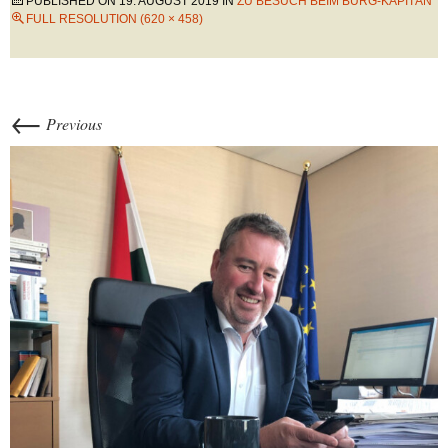
PUBLISHED ON
19. AUGUST 2019
IN
ZU BESUCH BEIM BURG-KAPITÄN
FULL RESOLUTION (620 × 458)
←
Previous