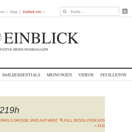
Suche nach:
ast
Shop
Einblick-Abo
DAILI|ES|SENTIALS
MEINUNGEN
VIDEOS
FEUILLETON
219h
RKELS GROSSE JAGD AUF MERZ
FULL RESOLUTION (620
× 413)