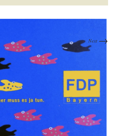
→
Next