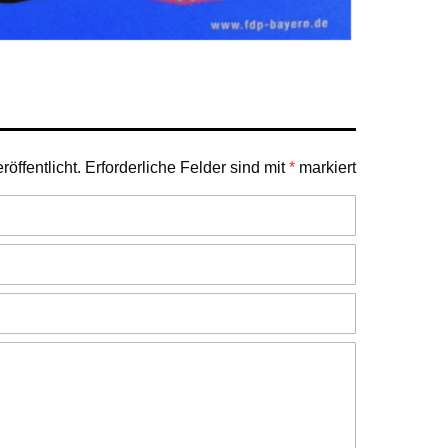
öffentlicht.
Erforderliche Felder sind mit
*
markiert