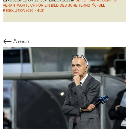
PUBLISHED ON
13. SEPTEMBER 2023
IN
DER DFB-PRÄSIDENT IST
VERANTWORTLICH FÜR EIN BILD DES SCHEITERNS
FULL
RESOLUTION (620 × 413)
←
Previous