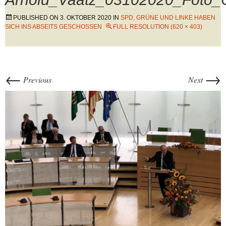
PUBLISHED ON
3. OKTOBER 2020
IN
SPD, GRÜNE UND LINKE HABEN
SICH INS ABSEITS GESCHOSSEN
FULL RESOLUTION (620 × 403)
←
→
Previous
Next