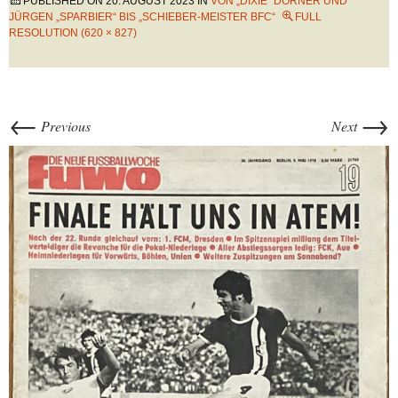
PUBLISHED ON
20. AUGUST 2023
IN
VON „DIXIE“ DÖRNER UND
JÜRGEN „SPARBIER“ BIS „SCHIEBER-MEISTER BFC“
FULL
RESOLUTION (620 × 827)
←
→
Previous
Next