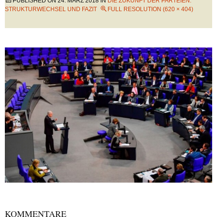
PUBLISHED ON
24. MÄRZ 2018
IN
DIE ZUKUNFT DER PARTEIEN:
STRUKTURWECHSEL UND FAZIT
FULL RESOLUTION (620 × 404)
KOMMENTARE