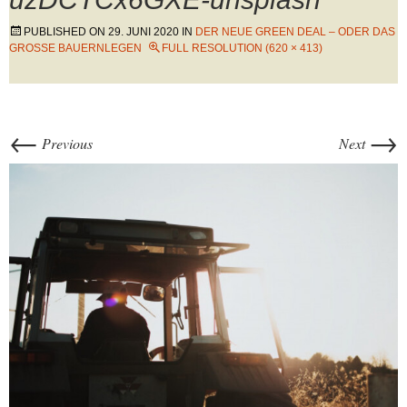
PUBLISHED ON
29. JUNI 2020
IN
DER NEUE GREEN DEAL – ODER DAS
GROSSE BAUERNLEGEN
FULL RESOLUTION (620 × 413)
←
→
Previous
Next