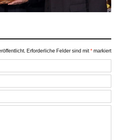
öffentlicht.
Erforderliche Felder sind mit
*
markiert