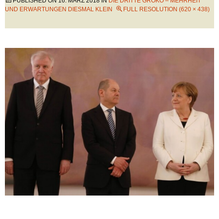
PUBLISHED ON
16. MÄRZ 2018
IN
DIE DRITTE GROKO – MEHRHEIT
UND ERWARTUNGEN DIESMAL KLEIN
FULL RESOLUTION (620 × 438)