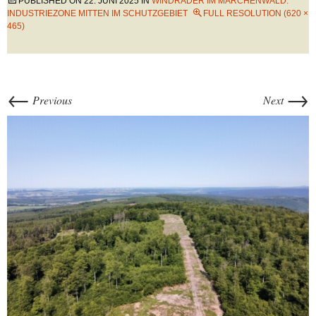
PUBLISHED ON
22. JUNI 2025
IN
WINDRÄDER IM MÄRCHENWALD:
INDUSTRIEZONE MITTEN IM SCHUTZGEBIET
FULL RESOLUTION (620 ×
465)
←
→
Previous
Next