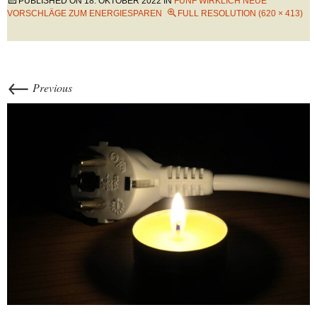
PUBLISHED ON
18. OKTOBER 2022
IN
FÜNF WIRKLICH NEUE
VORSCHLÄGE ZUM ENERGIESPAREN
FULL RESOLUTION (620 × 413)
←
Previous