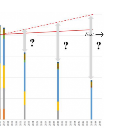
→
Next