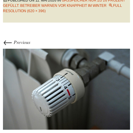
PUBLISHED ON
11. MAI 2026
IN
GASSPEICHER NUR ZU 26 PROZENT
GEFÜLLT: BETREIBER WARNEN VOR KNAPPHEIT IM WINTER
FULL
RESOLUTION (620 × 396)
←
Previous