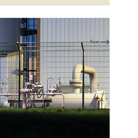
→
Next