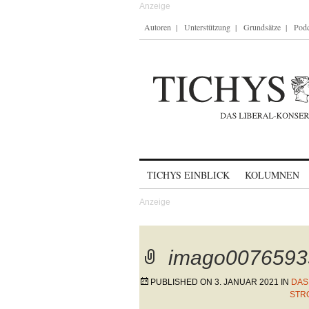
Autoren
Unterstützung
Grundsätze
Podc
Skip to content
TICHYS EINBLICK
KOLUMNEN
imago0076593
PUBLISHED ON
3. JANUAR 2021
IN
DAS
STR