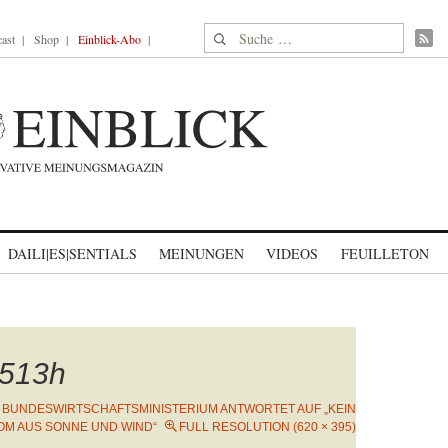
Suche nach:
ast
Shop
Einblick-Abo
DAILI|ES|SENTIALS
MEINUNGEN
VIDEOS
FEUILLETON
513h
 BUNDESWIRTSCHAFTSMINISTERIUM ANTWORTET AUF „KEIN
OM AUS SONNE UND WIND“
FULL RESOLUTION (620 × 395)