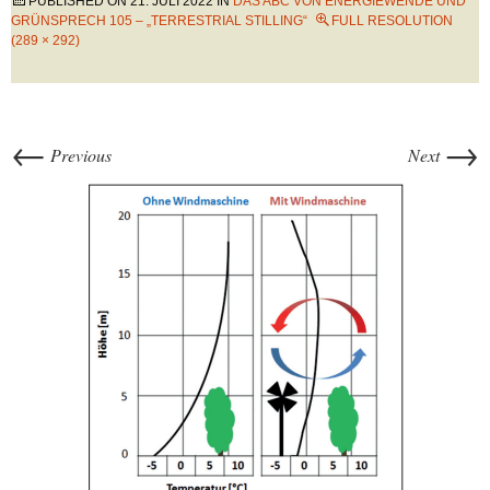
PUBLISHED ON
21. JULI 2022
IN
DAS ABC VON ENERGIEWENDE UND
GRÜNSPRECH 105 – „TERRESTRIAL STILLING“
FULL RESOLUTION
(289 × 292)
←
→
Previous
Next