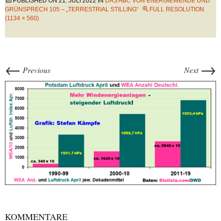
PUBLISHED ON
21. JULI 2022
IN
DAS ABC VON ENERGIEWENDE UND
GRÜNSPRECH 105 – „TERRESTRIAL STILLING“
FULL RESOLUTION
(1134 × 560)
←
→
Previous
Next
KOMMENTARE