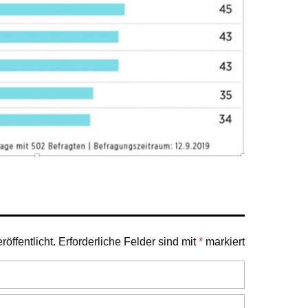
öffentlicht.
Erforderliche Felder sind mit
*
markiert