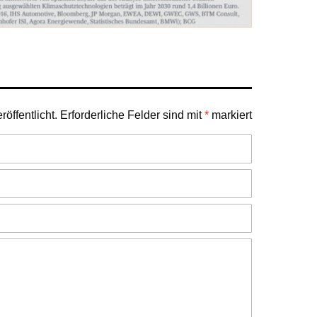
öffentlicht.
Erforderliche Felder sind mit
*
markiert