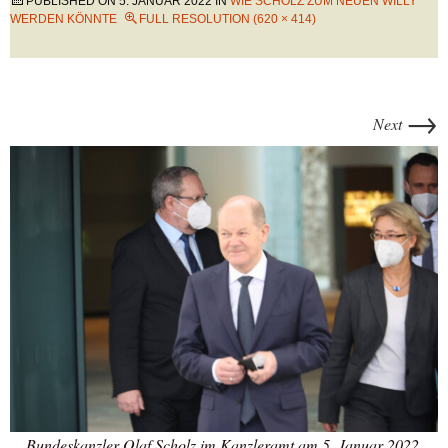
PUBLISHED ON
5. JANUAR 2022
IN
WIE SCHOLZ ZUM NEUEN WILLY
WERDEN KÖNNTE
FULL RESOLUTION (620 × 414)
→
Next
Bundeskanzler Olaf Scholz im Kanzleramt am 5. Januar 2022.