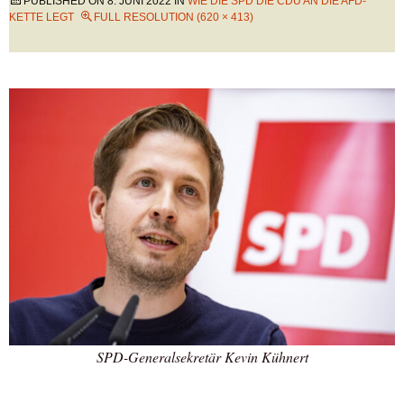
PUBLISHED ON
8. JUNI 2022
IN
WIE DIE SPD DIE CDU AN DIE AFD-
KETTE LEGT
FULL RESOLUTION (620 × 413)
SPD-Generalsekretär Kevin Kühnert