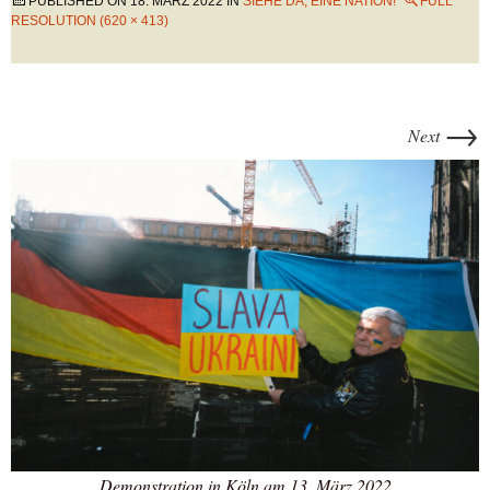
PUBLISHED ON
18. MÄRZ 2022
IN
SIEHE DA, EINE NATION!
FULL
RESOLUTION (620 × 413)
→
Next
Demonstration in Köln am 13. März 2022