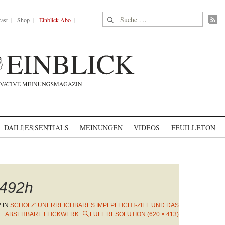
Suche nach:
ast
Shop
Einblick-Abo
DAILI|ES|SENTIALS
MEINUNGEN
VIDEOS
FEUILLETON
492h
2
IN
SCHOLZ‘ UNERREICHBARES IMPFPFLICHT-ZIEL UND DAS
ABSEHBARE FLICKWERK
FULL RESOLUTION (620 × 413)