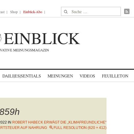
Suche nach:
ast
Shop
Einblick-Abo
DAILI|ES|SENTIALS
MEINUNGEN
VIDEOS
FEUILLETON
859h
2022
IN
ROBERT HABECK ERWÄGT DIE „KLIMAFREUNDLICHE“
RTSTEUER AUF NAHRUNG
FULL RESOLUTION (620 × 412)