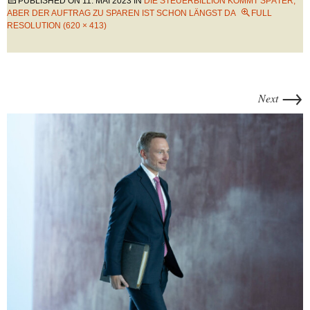
PUBLISHED ON
11. MAI 2023
IN
DIE STEUERBILLION KOMMT SPÄTER,
ABER DER AUFTRAG ZU SPAREN IST SCHON LÄNGST DA
FULL
RESOLUTION (620 × 413)
→
Next