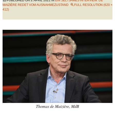
PUBLISHED ON
3. APRIL 2021
IN
EIN SELTSAMES INTERVIEW: DE
MAIZIÈRE REDET VOM AUSNAHMEZUSTAND
FULL RESOLUTION (620 ×
412)
Thomas de Maizière, MdB