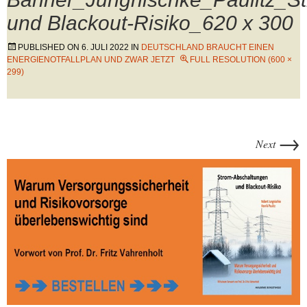
und Blackout-Risiko_620 x 300
PUBLISHED ON
6. JULI 2022
IN
DEUTSCHLAND BRAUCHT EINEN
ENERGIENOTFALLPLAN UND ZWAR JETZT
FULL RESOLUTION (600 ×
299)
→
Next