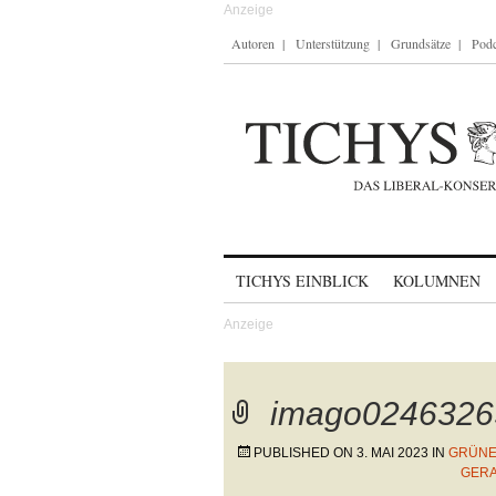
Autoren
Unterstützung
Grundsätze
Podc
Skip to content
TICHYS EINBLICK
KOLUMNEN
imago0246326
PUBLISHED ON
3. MAI 2023
IN
GRÜNE 
GERA