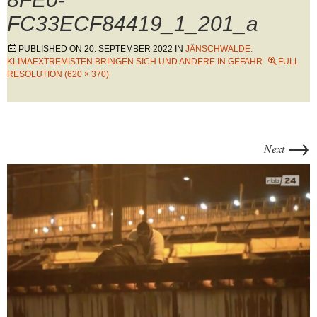
FC33ECF84419_1_201_a
PUBLISHED ON
20. SEPTEMBER 2022
IN
JÄNSCHWALDE:
KLIMAEXTREMISTEN BRINGEN SICH UND ANDERE IN GEFAHR
FULL
RESOLUTION (620 × 370)
→
Next