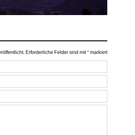
öffentlicht.
Erforderliche Felder sind mit
*
markiert