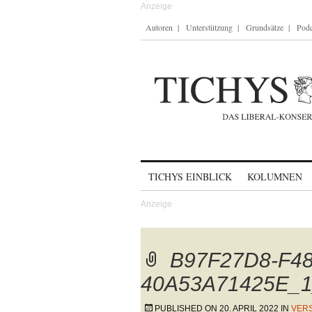
Autoren
Unterstützung
Grundsätze
Podc
Skip to content
TICHYS EINBLICK
KOLUMNEN
B97F27D8-F48
40A53A71425E_1
PUBLISHED ON
20. APRIL 2022
IN
VERS