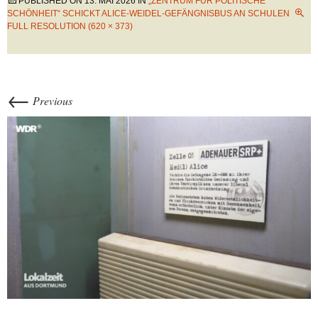
PUBLISHED ON
13. MAI 2026
IN
„ZENTRUM FÜR POLITISCHE
SCHÖNHEIT“ SCHICKT ALICE-WEIDEL-GEFÄNGNISBUS AN SCHULEN
FULL RESOLUTION (620 × 373)
←
Previous