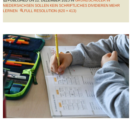
PUBLISHED ON
22. DEZEMBER 2025
IN
GRUNDSCHÜLER IN
NIEDERSACHSEN SOLLEN KEIN SCHRIFTLICHES DIVIDIEREN MEHR
LERNEN
FULL RESOLUTION (620 × 413)